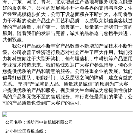
海、广东、河北、青岛、北京增设生产基地与服务联络点能更
好的服务客户。公司的发展离不开社会各界的支持与厚爱，生
产经营规模稳步扩大，公司下设总面积在不断扩大。本司将致
力于不断的改进产品生产工艺和品质，以质取荣以信赢客以过
硬的产品质量，用户第一、信誉第一、质量第一是我们一贯的
原则。随着我们的发展与完善，诚实的品格愿与您携手共进，
共创双赢。
我公司产品线不断丰富产品数量不断增加产品技术不断升
级。公司改善了经济运行质态对社会产生了巨大作用。我们努
力将科技倾注于大型开沟机，葡萄埋藤机，中耕机等产品更用
专业技术缔造未来。我们热忱欢迎广大客户参观指导，倾心为
您提供优质的产品和满意的服务。公司注重企业的发展。我们
倡导打破团队﹑职能部门，以及层级之间的障碍，建立有益的
关系。 坚持“产品就是人品、质量就是诚信”的原则为广大客
户提供优质的产品和服务。视质量为生命竭诚为您提供性价比
高的产品和无微不至的售后服务。奉行责任是我们的承诺，公
司的产品质量也受到广大客户的认可。
公司名称：潍坊市中创机械有限公司
24小时全国客服热线：