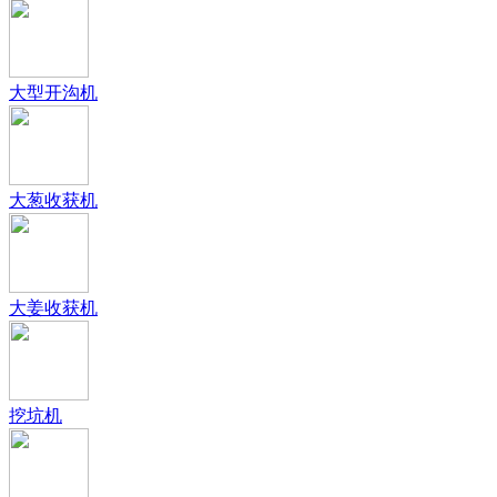
大型开沟机
大葱收获机
大姜收获机
挖坑机