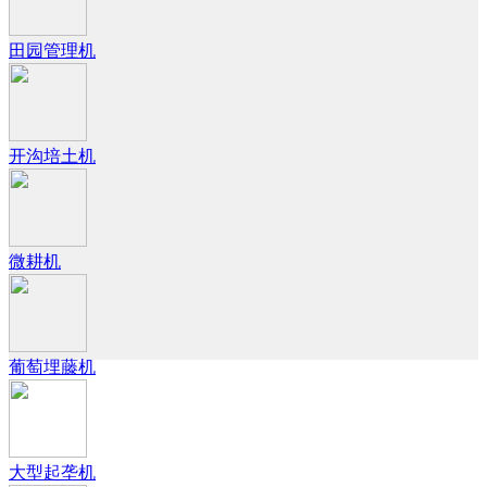
田园管理机
开沟培土机
微耕机
葡萄埋藤机
大型起垄机