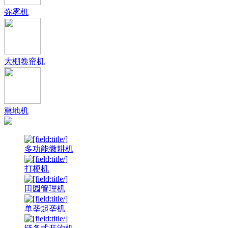
弥雾机
大棚卷帘机
熏地机
多功能微耕机
打梗机
田园管理机
单垄起垄机