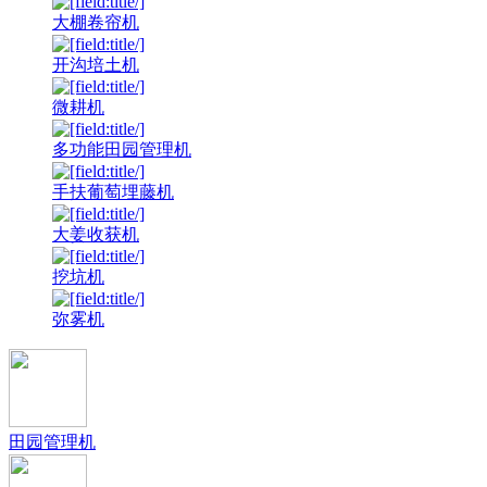
大棚卷帘机
开沟培土机
微耕机
多功能田园管理机
手扶葡萄埋藤机
大姜收获机
挖坑机
弥雾机
田园管理机