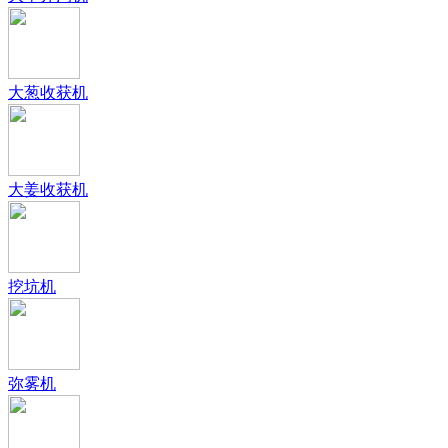
大葱收获机
大姜收获机
挖坑机
弥雾机