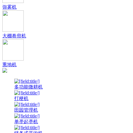
弥雾机
大棚卷帘机
熏地机
多功能微耕机
打梗机
田园管理机
单垄起垄机