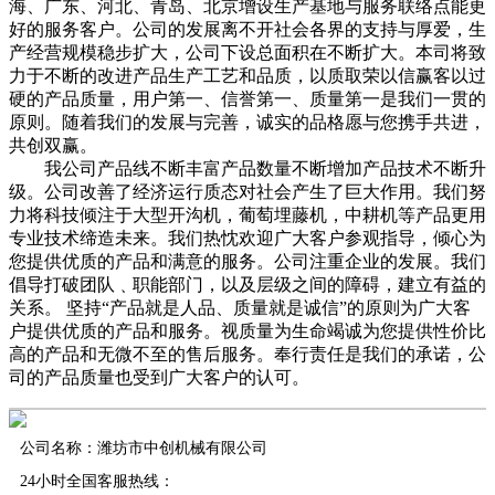
海、广东、河北、青岛、北京增设生产基地与服务联络点能更
好的服务客户。公司的发展离不开社会各界的支持与厚爱，生
产经营规模稳步扩大，公司下设总面积在不断扩大。本司将致
力于不断的改进产品生产工艺和品质，以质取荣以信赢客以过
硬的产品质量，用户第一、信誉第一、质量第一是我们一贯的
原则。随着我们的发展与完善，诚实的品格愿与您携手共进，
共创双赢。
我公司产品线不断丰富产品数量不断增加产品技术不断升
级。公司改善了经济运行质态对社会产生了巨大作用。我们努
力将科技倾注于大型开沟机，葡萄埋藤机，中耕机等产品更用
专业技术缔造未来。我们热忱欢迎广大客户参观指导，倾心为
您提供优质的产品和满意的服务。公司注重企业的发展。我们
倡导打破团队﹑职能部门，以及层级之间的障碍，建立有益的
关系。 坚持“产品就是人品、质量就是诚信”的原则为广大客
户提供优质的产品和服务。视质量为生命竭诚为您提供性价比
高的产品和无微不至的售后服务。奉行责任是我们的承诺，公
司的产品质量也受到广大客户的认可。
公司名称：潍坊市中创机械有限公司
24小时全国客服热线：