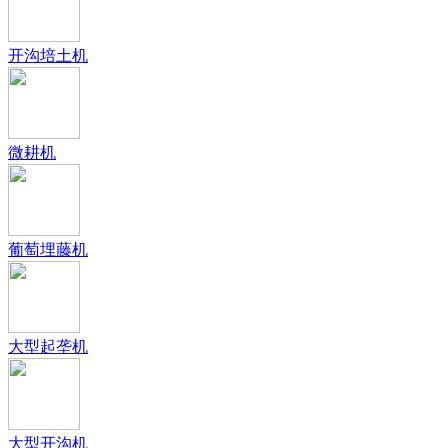
开沟培土机
微耕机
葡萄埋藤机
大型起垄机
大型开沟机