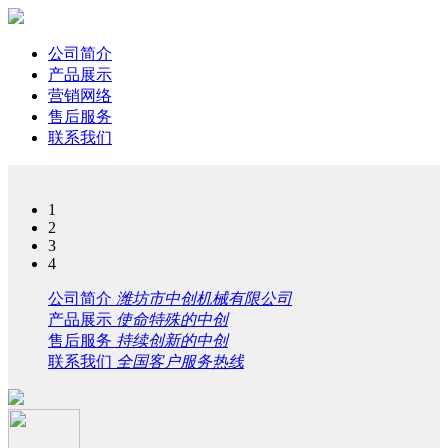
公司简介
产品展示
营销网络
售后服务
联系我们
1
2
3
4
公司简介
潍坊市中创机械有限公司
产品展示
使命特殊的中创
售后服务
持续创新的中创
联系我们
全国客户服务热线