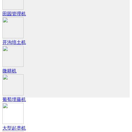
田园管理机
开沟培土机
微耕机
葡萄埋藤机
大型起垄机