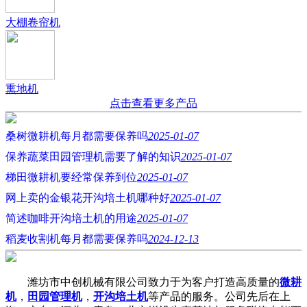
大棚卷帘机
熏地机
点击查看更多产品
桑树微耕机每月都需要保养吗
2025-01-07
保养蔬菜田园管理机需要了解的知识
2025-01-07
梯田微耕机要经常保养到位
2025-01-07
网上卖的金银花开沟培土机哪种好
2025-01-07
简述咖啡开沟培土机的用途
2025-01-07
稻麦收割机每月都需要保养吗
2024-12-13
潍坊市中创机械有限公司致力于为客户打造高质量的
微耕
机
，
田园管理机
，
开沟培土机
等产品的服务。公司先后在上