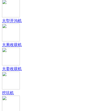
大型开沟机
大葱收获机
大姜收获机
挖坑机