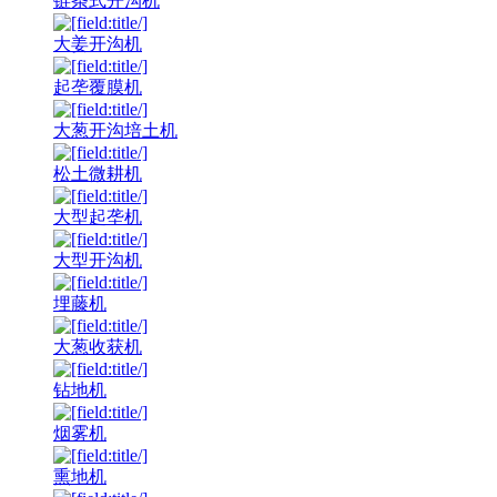
链条式开沟机
大姜开沟机
起垄覆膜机
大葱开沟培土机
松土微耕机
大型起垄机
大型开沟机
埋藤机
大葱收获机
钻地机
烟雾机
熏地机