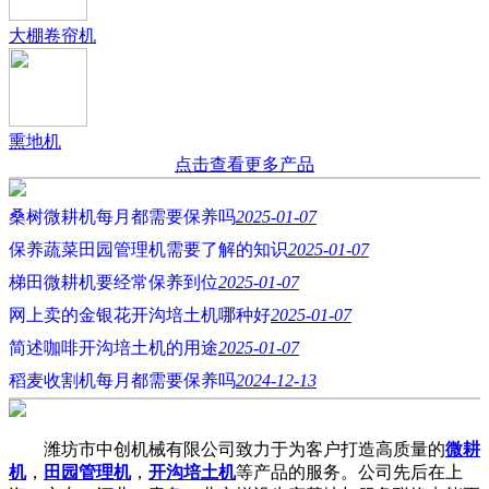
大棚卷帘机
熏地机
点击查看更多产品
桑树微耕机每月都需要保养吗
2025-01-07
保养蔬菜田园管理机需要了解的知识
2025-01-07
梯田微耕机要经常保养到位
2025-01-07
网上卖的金银花开沟培土机哪种好
2025-01-07
简述咖啡开沟培土机的用途
2025-01-07
稻麦收割机每月都需要保养吗
2024-12-13
潍坊市中创机械有限公司致力于为客户打造高质量的
微耕
机
，
田园管理机
，
开沟培土机
等产品的服务。公司先后在上