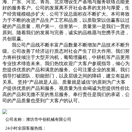
海、广东、河北、青岛、北京增设生产基地与服务联络点能更
好的服务客户。公司的发展离不开社会各界的支持与厚爱，生
产经营规模稳步扩大，公司下设总面积在不断扩大。本司将致
力于不断的改进产品生产工艺和品质，以质取荣以信赢客以过
硬的产品质量，用户第一、信誉第一、质量第一是我们一贯的
原则。随着我们的发展与完善，诚实的品格愿与您携手共进，
共创双赢。
我公司产品线不断丰富产品数量不断增加产品技术不断升
级。公司改善了经济运行质态对社会产生了巨大作用。我们努
力将科技倾注于大型开沟机，葡萄埋藤机，中耕机等产品更用
专业技术缔造未来。我们热忱欢迎广大客户参观指导，倾心为
您提供优质的产品和满意的服务。公司注重企业的发展。我们
倡导打破团队﹑职能部门，以及层级之间的障碍，建立有益的
关系。 坚持“产品就是人品、质量就是诚信”的原则为广大客
户提供优质的产品和服务。视质量为生命竭诚为您提供性价比
高的产品和无微不至的售后服务。奉行责任是我们的承诺，公
司的产品质量也受到广大客户的认可。
公司名称：潍坊市中创机械有限公司
24小时全国客服热线：