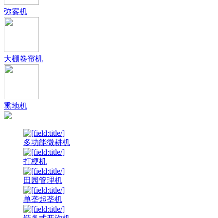
弥雾机
大棚卷帘机
熏地机
多功能微耕机
打梗机
田园管理机
单垄起垄机