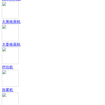
大葱收获机
大姜收获机
挖坑机
弥雾机