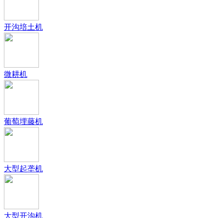
开沟培土机
微耕机
葡萄埋藤机
大型起垄机
大型开沟机