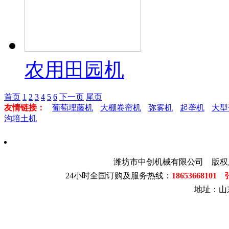
农用田园机
首页
1
2
3
4
5
6
下一页
尾页
友情链接：
葡萄埋藤机
大棚卷帘机
弥雾机
起垄机
大型
沟培土机
潍坊市中创机械有限公司 版权
24小时全国订购及服务热线：
1865366810
地址：山