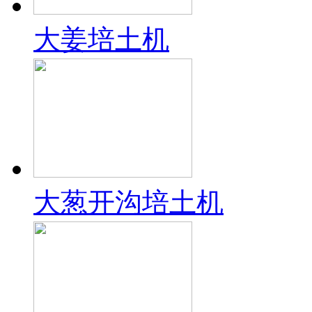
大姜培土机
大葱开沟培土机