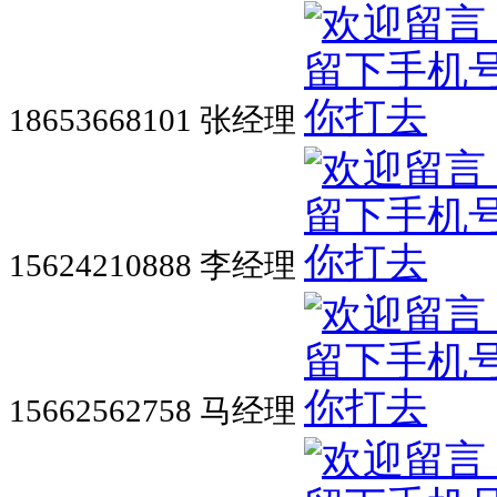
18653668101 张经理
15624210888 李经理
15662562758 马经理