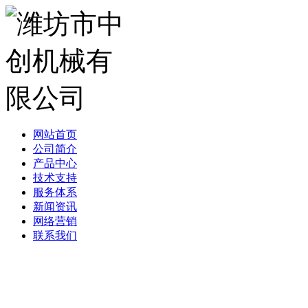
网站首页
公司简介
产品中心
技术支持
服务体系
新闻资讯
网络营销
联系我们