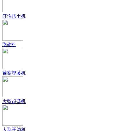
开沟培土机
微耕机
葡萄埋藤机
大型起垄机
大型开沟机