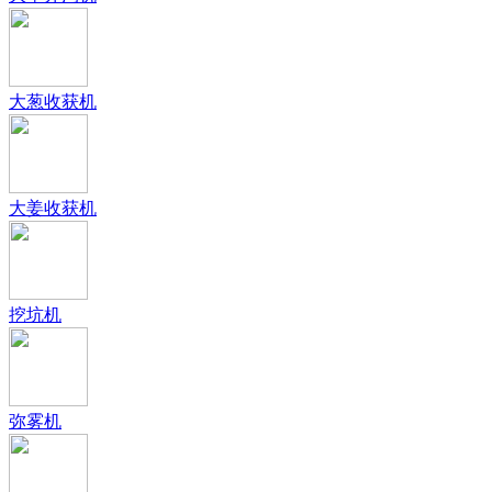
大葱收获机
大姜收获机
挖坑机
弥雾机