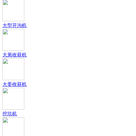
大型开沟机
大葱收获机
大姜收获机
挖坑机